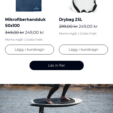
Mikrofiberhandduk
Drybag 25L
50x100
Ordinarie pris
Reapris
299,00 kr
249,00 kr
Ordinarie pris
Reapris
349,00 kr
249,00 kr
Moms ingår
|
Gratis frakt
Moms ingår
|
Gratis frakt
Lägg i kundvagn
Lägg i kundvagn
Läs in fler