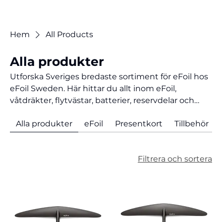
Hem
All Products
Alla produkter
Utforska Sveriges bredaste sortiment för eFoil hos
eFoil Sweden. Här hittar du allt inom eFoil,
våtdräkter, flytvästar, batterier, reservdelar och
premiumutrustning från Lift Foils och ledande
Alla produkter
eFoil
Presentkort
Tillbehör
varumärken. Oavsett om du vill köpa eFoil,
uppgradera din foilutrustning eller hitta tillbehör
för nästa session på vattnet erbjuder vi produkter
Filtrera och sortera
för både nybörjare och erfarna åkare. Handla eFoil-
utrustning online med snabb leverans och
rådgivning.