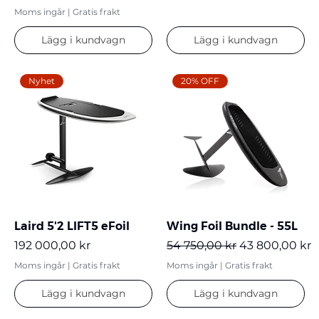
Moms ingår
|
Gratis frakt
Lägg i kundvagn
Lägg i kundvagn
Nyhet
20% OFF
Laird 5'2 LIFT5 eFoil
Wing Foil Bundle - 55L
Pris
Ordinarie pris
Reapris
192 000,00 kr
54 750,00 kr
43 800,00 kr
Moms ingår
|
Gratis frakt
Moms ingår
|
Gratis frakt
Lägg i kundvagn
Lägg i kundvagn