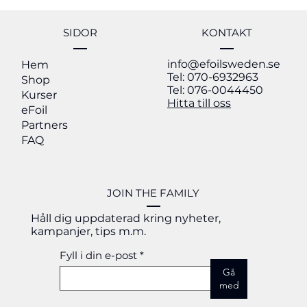
eFoil-modell och färg. För fullständig info se vår
shop eller kontakta oss på info@efoilsweden.se.
SIDOR
KONTAKT
info@efoilsweden.se
Hem
Tel: 070-6932963
Shop
Tel: 076-0044450
Kurser
Hitta till oss
eFoil
Partners
FAQ
JOIN THE FAMILY
Håll dig uppdaterad kring nyheter,
kampanjer, tips m.m.
Fyll i din e-post
Gå
med