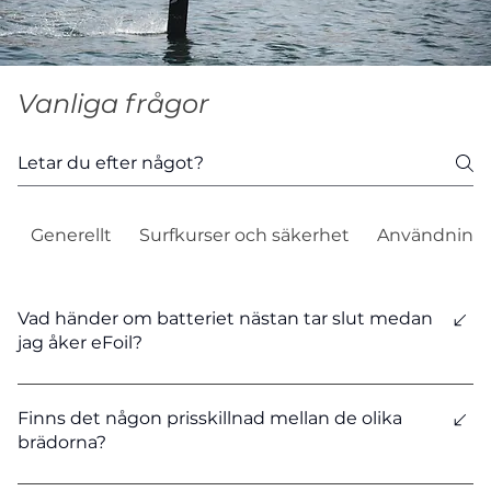
Vanliga frågor
Generellt
Surfkurser och säkerhet
Användning 
Vad händer om batteriet nästan tar slut medan
jag åker eFoil?
Batteriet sänker effekten för att hjälpa dig säkert ta
dig tillbaka till land.
Finns det någon prisskillnad mellan de olika
brädorna?
Ja, priset skiljer sig beroende på vad du väljer för