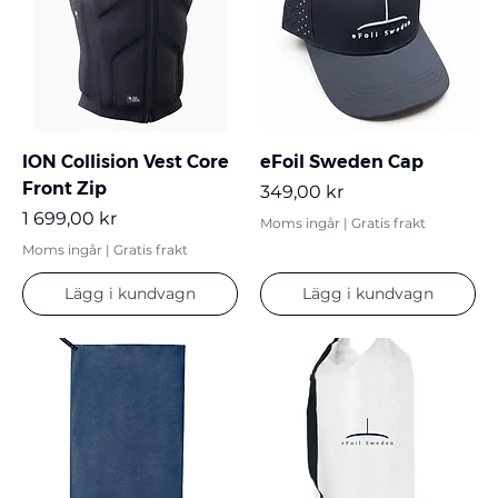
ION Collision Vest Core
eFoil Sweden Cap
Front Zip
Pris
349,00 kr
Pris
1 699,00 kr
Moms ingår
|
Gratis frakt
Moms ingår
|
Gratis frakt
Lägg i kundvagn
Lägg i kundvagn