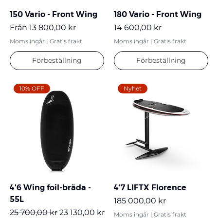
150 Vario - Front Wing
180 Vario - Front Wing
Reapris
Pris
Från
13 800,00 kr
14 600,00 kr
Moms ingår
|
Gratis frakt
Moms ingår
|
Gratis frakt
Förbeställning
Förbeställning
10% OFF
Nyhet
4'6 Wing foil-bräda -
4'7 LIFTX Florence
55L
Pris
185 000,00 kr
Ordinarie pris
Reapris
25 700,00 kr
23 130,00 kr
Moms ingår
|
Gratis frakt