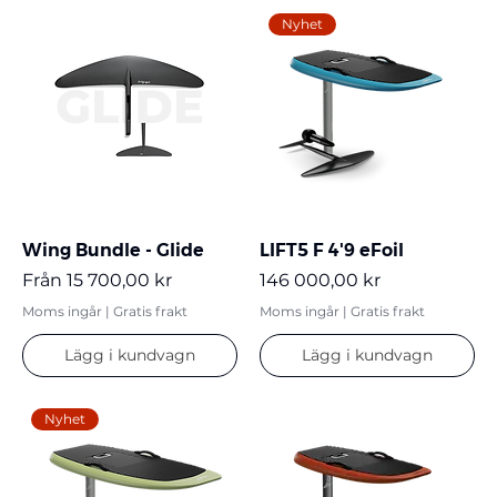
Nyhet
Wing Bundle - Glide
LIFT5 F 4'9 eFoil
Reapris
Pris
Från
15 700,00 kr
146 000,00 kr
Moms ingår
|
Gratis frakt
Moms ingår
|
Gratis frakt
Lägg i kundvagn
Lägg i kundvagn
Nyhet