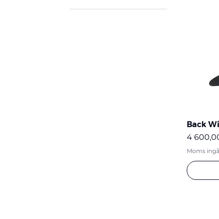
Bakvingar
Back Wi
Pris
4 600,0
Moms ingå