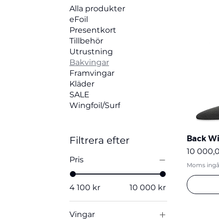
vattenförhållanden och personliga pre
Alla produkter
eFoil
Presentkort
Tillbehör
Utrustning
Bakvingar
Framvingar
Kläder
SALE
Wingfoil/Surf
Back Wi
Filtrera efter
Pris
10 000,0
Pris
Moms ingå
4 100 kr
10 000 kr
Vingar