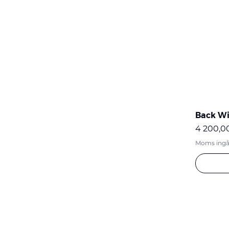
Back Wi
Pris
4 200,0
Moms ingå