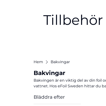
Tillbehör
Hem
Bakvingar
Bakvingar
Bakvingen är en viktig del av din foil o
vattnet. Hos eFoil Sweden hittar du bakv
erfarenhetsnivåer. En större bakvinge 
Bläddra efter
medan mindre modeller erbjuder högr
Hitta rätt bakvinge för din eFoil och 