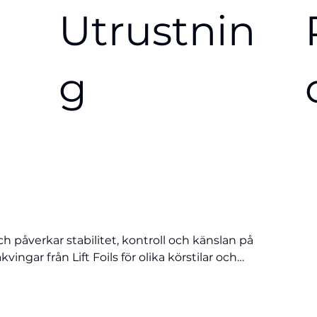
Utrustnin
g
ch påverkar stabilitet, kontroll och känslan på
ingar från Lift Foils för olika körstilar och
ger ökad stabilitet och passar nybörjare,
e manövrerbarhet och en mer lekfull känsla.
optimera prestandan utifrån dina mål,