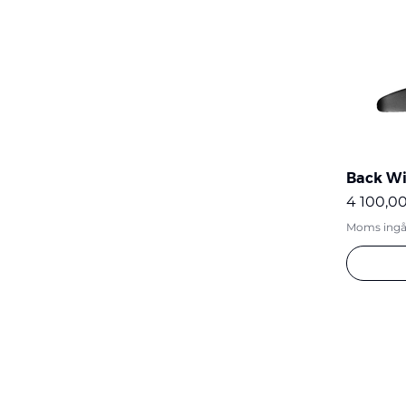
Back Wi
Pris
4 100,00
Moms ingå