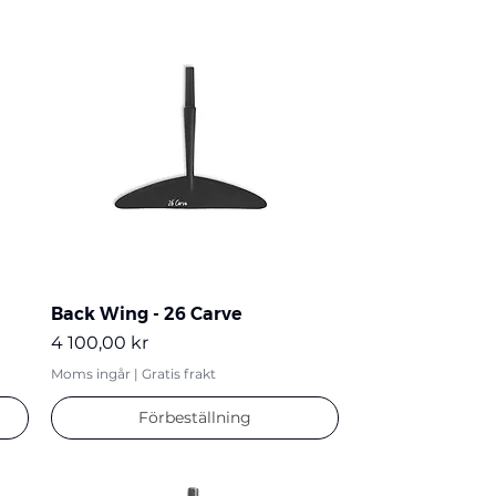
Back Wing - 26 Carve
Pris
4 100,00 kr
Moms ingår
|
Gratis frakt
Förbeställning