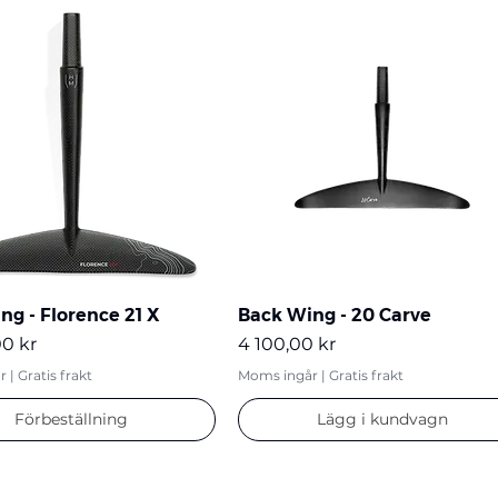
ferenser.
ng - Florence 21 X
Back Wing - 20 Carve
Pris
0 kr
4 100,00 kr
r
|
Gratis frakt
Moms ingår
|
Gratis frakt
Förbeställning
Lägg i kundvagn