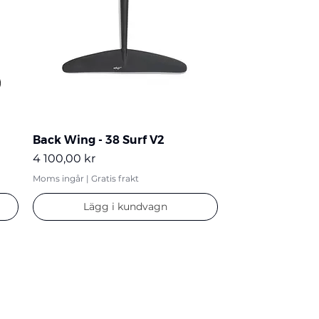
Back Wing - 38 Surf V2
Pris
4 100,00 kr
Moms ingår
|
Gratis frakt
Lägg i kundvagn