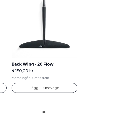
Back Wing - 26 Flow
Pris
4 150,00 kr
Moms ingår
|
Gratis frakt
Lägg i kundvagn