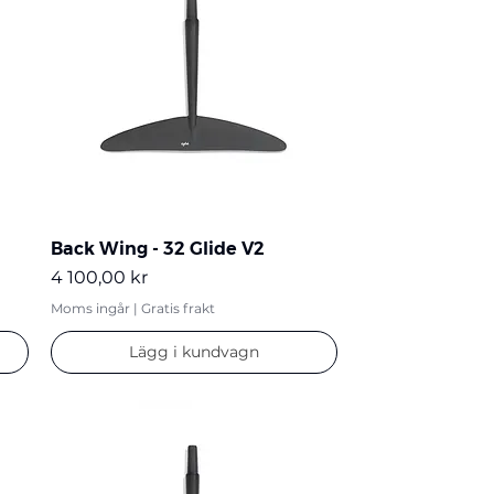
Back Wing - 32 Glide V2
Pris
4 100,00 kr
Moms ingår
|
Gratis frakt
Lägg i kundvagn