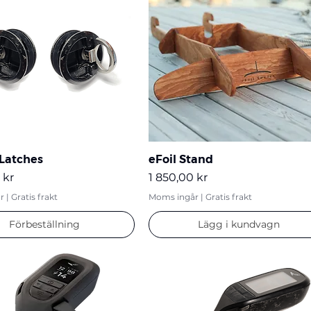
Latches
eFoil Stand
Pris
 kr
1 850,00 kr
r
|
Gratis frakt
Moms ingår
|
Gratis frakt
Förbeställning
Lägg i kundvagn