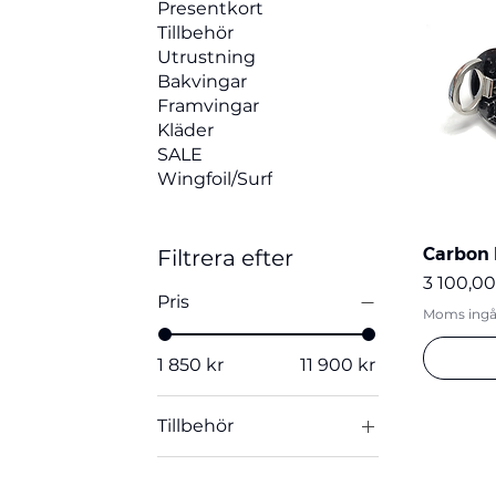
Presentkort
Tillbehör
Utrustning
Bakvingar
Framvingar
Kläder
SALE
Wingfoil/Surf
Carbon 
Filtrera efter
Pris
3 100,00
Pris
Moms ingå
1 850 kr
11 900 kr
Tillbehör
Tillbehör