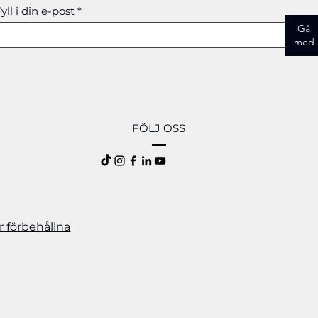
yll i din e-post
Gå
med
FÖLJ OSS
er förbehållna