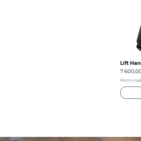
Övriga tillbehör
Lift Han
Pris
7 600,00
Moms ingå