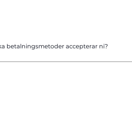
lka betalningsmetoder accepterar ni?
tar emot betalningar via Klarna, Swish, kreditkort, debitk