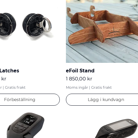
Latches
eFoil Stand
Pris
 kr
1 850,00 kr
r
|
Gratis frakt
Moms ingår
|
Gratis frakt
Förbeställning
Lägg i kundvagn