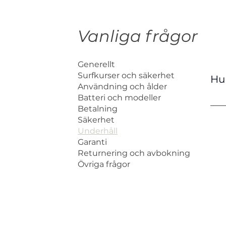
Vanliga frågor
Generellt
Surfkurser och säkerhet
Hur
Användning och ålder
Batteri och modeller
Vår
Betalning
hög
Säkerhet
und
Underhåll
kra
Garanti
Returnering och avbokning
eft
Övriga frågor
bak
ditt
kom
lag
liti