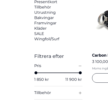
Presentkort
Tillbehör
Utrustning
Bakvingar
Framvingar
Kläder
SALE
Wingfoil/Surf
Carbon 
Filtrera efter
Pris
3 100,00
Pris
Moms ingå
1 850 kr
11 900 kr
Tillbehör
Tillbehör