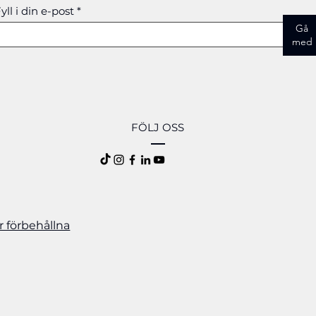
 och saltvatten tränger in för att förbättra vridlåskontak
yll i din e-post
Gå
med
FÖLJ OSS
er förbehållna