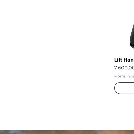
Övriga tillbehör
Lift Han
Pris
7 600,00
Moms ingå