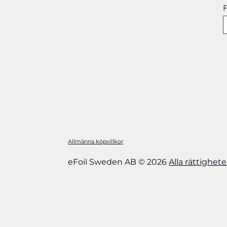
fukt
F
Allmänna köpvillkor
eFoil Sweden AB © 2026
Alla rättighet