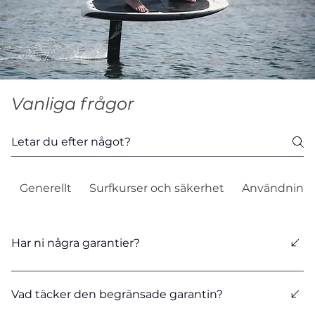
Vanliga frågor
Generellt
Surfkurser och säkerhet
Användning 
Har ni några garantier?
Ja, två års garanti gäller på samtliga produkter. För
batteriet gäller två år eller 600 cykler.
Vad täcker den begränsade garantin?