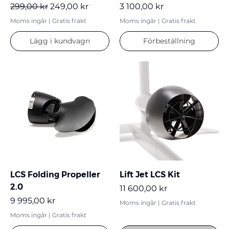
Ordinarie pris
Reapris
Pris
299,00 kr
249,00 kr
3 100,00 kr
Moms ingår
|
Gratis frakt
Moms ingår
|
Gratis frakt
Lägg i kundvagn
Förbeställning
LCS Folding Propeller
Lift Jet LCS Kit
2.0
Pris
11 600,00 kr
Pris
9 995,00 kr
Moms ingår
|
Gratis frakt
Moms ingår
|
Gratis frakt