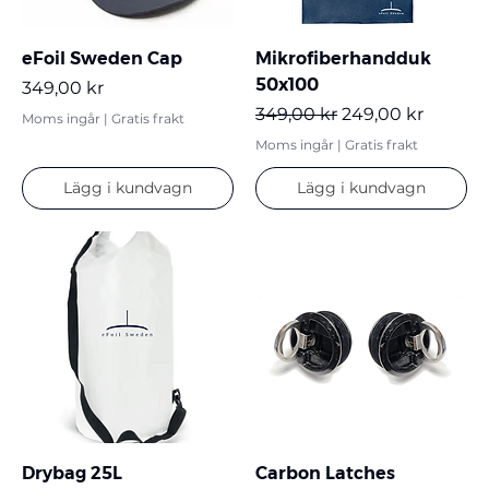
eFoil Sweden Cap
Mikrofiberhandduk
50x100
Pris
349,00 kr
Ordinarie pris
Reapris
349,00 kr
249,00 kr
Moms ingår
|
Gratis frakt
Moms ingår
|
Gratis frakt
Lägg i kundvagn
Lägg i kundvagn
Drybag 25L
Carbon Latches