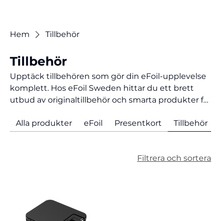
Hem
Tillbehör
Tillbehör
Upptäck tillbehören som gör din eFoil-upplevelse
komplett. Hos eFoil Sweden hittar du ett brett
utbud av originaltillbehör och smarta produkter för
eFoil, wingfoil och vattensport. Här finns allt från
Alla produkter
eFoil
Presentkort
Tillbehör
väskor, skydd och reservdelar till
laddningsutrustning, verktyg och praktiska
detaljer som förenklar både transport, förvaring
Filtrera och sortera
och användning. Med rätt tillbehör skyddar du din
utrustning, ökar livslängden och får ut maximalt av
varje dag på vattnet.