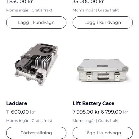
Pris
Pris
1 850,00 kr
35 000,00 kr
Moms ingår
|
Gratis frakt
Moms ingår
|
Gratis frakt
Lägg i kundvagn
Lägg i kundvagn
Laddare
Lift Battery Case
Pris
Ordinarie pris
Reapris
11 600,00 kr
7 995,00 kr
6 799,00 kr
Moms ingår
|
Gratis frakt
Moms ingår
|
Gratis frakt
Förbeställning
Lägg i kundvagn