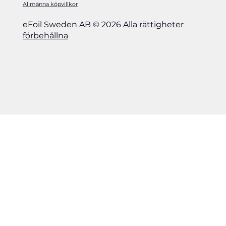
Allmänna köpvillkor
eFoil Sweden AB © 2026
Alla rättigheter
förbehållna