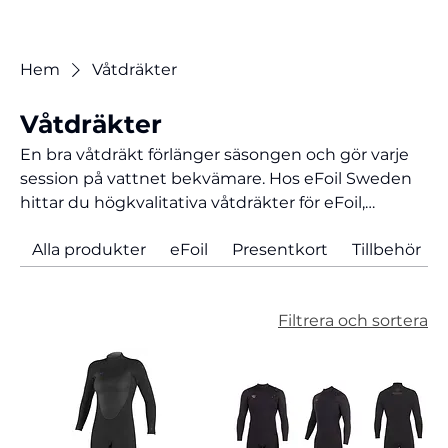
Hem
Våtdräkter
Våtdräkter
En bra våtdräkt förlänger säsongen och gör varje
session på vattnet bekvämare. Hos eFoil Sweden
hittar du högkvalitativa våtdräkter för eFoil,
wingfoil och andra vattensporter, anpassade för
Alla produkter
eFoil
Presentkort
Tillbehör
svenska förhållanden. Rätt våtdräkt hjälper dig att
hålla värmen, bibehålla rörligheten och prestera
bättre oavsett årstid. Välj mellan olika tjocklekar
Filtrera och sortera
och modeller för sommar, vår, höst eller vinter och
få ut mer av din tid på vattnet – från första till sista
åket.