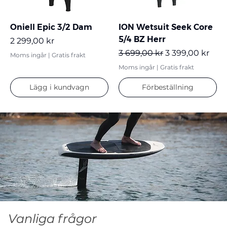
Oniell Epic 3/2 Dam
ION Wetsuit Seek Core
5/4 BZ Herr
Pris
2 299,00 kr
Ordinarie pris
Reapris
3 699,00 kr
3 399,00 kr
Moms ingår
|
Gratis frakt
Moms ingår
|
Gratis frakt
Lägg i kundvagn
Förbeställning
Vanliga frågor