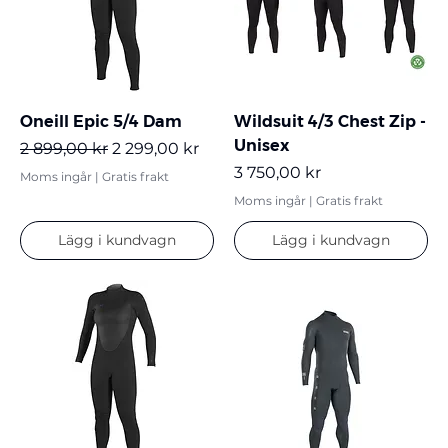
Oneill Epic 5/4 Dam
Wildsuit 4/3 Chest Zip -
Unisex
Ordinarie pris
Reapris
2 899,00 kr
2 299,00 kr
Pris
3 750,00 kr
Moms ingår
|
Gratis frakt
Moms ingår
|
Gratis frakt
Lägg i kundvagn
Lägg i kundvagn