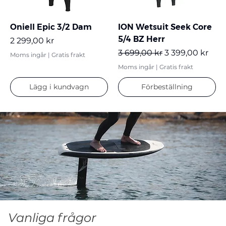
Oniell Epic 3/2 Dam
ION Wetsuit Seek Core
5/4 BZ Herr
Pris
2 299,00 kr
Ordinarie pris
Reapris
3 699,00 kr
3 399,00 kr
Moms ingår
|
Gratis frakt
Moms ingår
|
Gratis frakt
Lägg i kundvagn
Förbeställning
Vanliga frågor