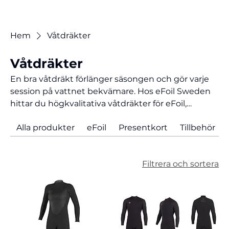
Hem
Våtdräkter
Våtdräkter
En bra våtdräkt förlänger säsongen och gör varje
session på vattnet bekvämare. Hos eFoil Sweden
hittar du högkvalitativa våtdräkter för eFoil,
wingfoil och andra vattensporter, anpassade för
Alla produkter
eFoil
Presentkort
Tillbehör
svenska förhållanden. Rätt våtdräkt hjälper dig att
hålla värmen, bibehålla rörligheten och prestera
bättre oavsett årstid. Välj mellan olika tjocklekar
Filtrera och sortera
och modeller för sommar, vår, höst eller vinter och
få ut mer av din tid på vattnet – från första till sista
åket.