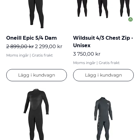
Oneill Epic 5/4 Dam
Wildsuit 4/3 Chest Zip -
Unisex
Ordinarie pris
Reapris
2 899,00 kr
2 299,00 kr
Pris
3 750,00 kr
Moms ingår
|
Gratis frakt
Moms ingår
|
Gratis frakt
Lägg i kundvagn
Lägg i kundvagn