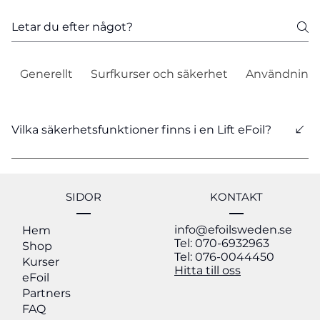
Generellt
Surfkurser och säkerhet
Användning 
Vilka säkerhetsfunktioner finns i en Lift eFoil?
Brädan stängs automatiskt av när handkontrollen
hamnar under vattenytan eller när avtryckaren på
handkontrollen släpps. Även om fronten på brädan
SIDOR
KONTAKT
hamnar under vattnet. Den viktigaste
info@efoilsweden.se
säkerhetsaspekten att notera är användningen av
Hem
Tel: 070-6932963
Shop
skyddsutrustning såsom hjälm och flytväst och
Tel: 076-0044450
Kurser
försiktighet vid användning av produkten för att
Hitta till oss
eFoil
undvika skador under din surf session.
Partners
FAQ