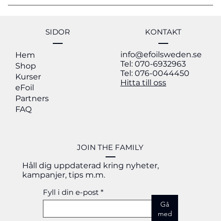
man faller säkert Regler på vattnet Hantering av
eFoil Sweden har sedan 2019 fokuserat på att
utrustningen Användning av flytväst och
erbjuda premiumupplevelser med
säkerhetsutrustning rekommenderas alltid.
marknadsledande utrustning, professionell
SIDOR
KONTAKT
coaching och kurser på några av Sveriges bästa
info@efoilsweden.se
platser för eFoiling. Oavsett om du vill: Boka en
Hem
Tel: 070-6932963
Shop
eFoil-kurs Prova eFoiling för första gången Köpa en
Tel: 076-0044450
Kurser
egen eFoil Lära dig mer om Lift Foils får du
Hitta till oss
eFoil
vägledning från erfarna instruktörer med många
Partners
års erfarenhet.
FAQ
JOIN THE FAMILY
Håll dig uppdaterad kring nyheter,
kampanjer, tips m.m.
Fyll i din e-post
Gå
med