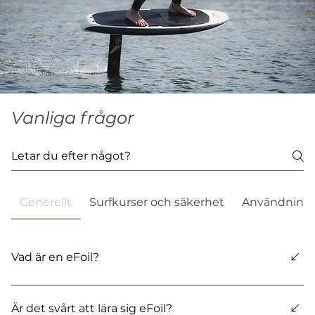
Vanliga frågor
Generellt
Surfkurser och säkerhet
Användning 
Vad är en eFoil?
En eFoil är en elektrisk surfbräda med en hydrofoil
monterad under brädan. När du får upp fart lyfter
Är det svårt att lära sig eFoil?