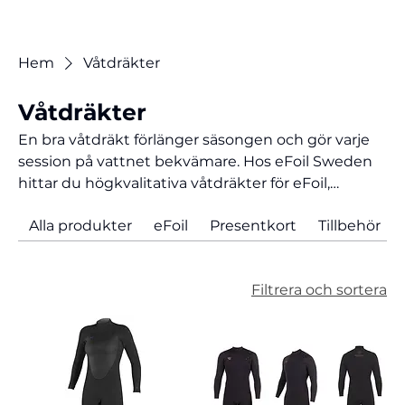
Hem
Våtdräkter
Våtdräkter
En bra våtdräkt förlänger säsongen och gör varje
session på vattnet bekvämare. Hos eFoil Sweden
hittar du högkvalitativa våtdräkter för eFoil,
wingfoil och andra vattensporter, anpassade för
Alla produkter
eFoil
Presentkort
Tillbehör
svenska förhållanden. Rätt våtdräkt hjälper dig att
hålla värmen, bibehålla rörligheten och prestera
bättre oavsett årstid. Välj mellan olika tjocklekar
Filtrera och sortera
och modeller för sommar, vår, höst eller vinter och
få ut mer av din tid på vattnet – från första till sista
åket.