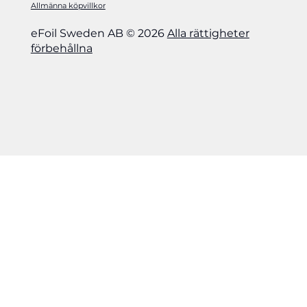
Allmänna köpvillkor
eFoil Sweden AB © 2026
Alla rättigheter
förbehållna