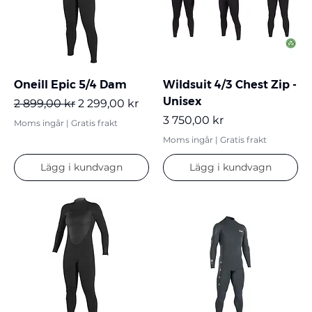
Oneill Epic 5/4 Dam
Wildsuit 4/3 Chest Zip -
Unisex
Ordinarie pris
Reapris
2 899,00 kr
2 299,00 kr
Pris
3 750,00 kr
Moms ingår
|
Gratis frakt
Moms ingår
|
Gratis frakt
Lägg i kundvagn
Lägg i kundvagn