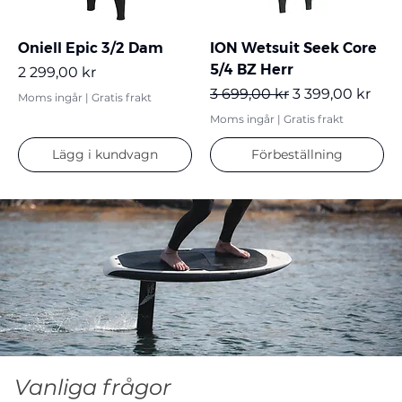
Oniell Epic 3/2 Dam
ION Wetsuit Seek Core
5/4 BZ Herr
Pris
2 299,00 kr
Ordinarie pris
Reapris
3 699,00 kr
3 399,00 kr
Moms ingår
|
Gratis frakt
Moms ingår
|
Gratis frakt
Lägg i kundvagn
Förbeställning
Vanliga frågor