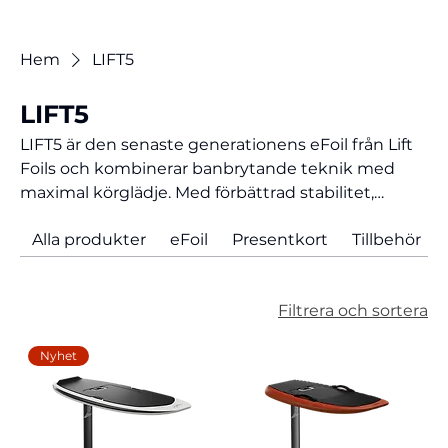
Hem
LIFT5
LIFT5
LIFT5 är den senaste generationens eFoil från Lift
Foils och kombinerar banbrytande teknik med
maximal körglädje. Med förbättrad stabilitet,
smartare elektronik och en ännu mer responsiv
Alla produkter
eFoil
Presentkort
Tillbehör
körupplevelse passar LIFT5 både nybörjare och
erfarna riders. Systemet är utvecklat för hög
prestanda, enkel hantering och smidig transport.
Filtrera och sortera
Oavsett om du vill glida fram i lugnt tempo eller
utveckla din eFoiling till nästa nivå är LIFT5 byggd
Nyhet
för att leverera en förstklassig upplevelse på
vattnet.