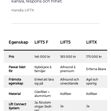
känsla, respons och frihet.
Handla LIFTX
Egenskap
LIFT5 F
LIFT5
LIFTX
Pris
146 000 kr
185 000 kr
175 000 kr
Passar bäst
Nybörjare &
Allround &
Erfarna åkare
för
familjer
premium
Främsta
Enkel att lära
Allround och
Agil och
egenskap
sig på
utvecklande
sportig
Glasfiber +
Material
Kolfiber
Kolfiber
aluminium
Ja, förutom
Lift Connect
Ja
Ja
vingar (bolt-
System
on)