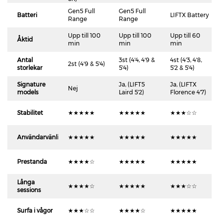
Gen5 Full
Gen5 Full
Batteri
LIFTX Battery
Range
Range
Upp till 100
Upp till 100
Upp till 60
Åktid
min
min
min
Antal
3st (4'4, 4'9 &
4st (4'3, 4'8,
2st (4'9 & 5'4)
storlekar
5'4)
5'2 & 5'4)
Signature
Ja, (LIFT5
Ja, (LIFTX
Nej
models
Laird 5'2)
Florence 4'7)
Stabilitet
★★★★★
★★★★★
★★★☆☆
Användarvänlighet
★★★★★
★★★★★
★★★★★
Prestanda
★★★★☆
★★★★★
★★★★★
Långa
★★★★☆
★★★★★
★★★☆☆
sessions
Surfa i vågor
★★★☆☆
★★★★☆
★★★★★