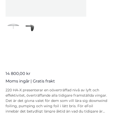
220 High Aspect X -
Front Wing
Pris
14 800,00 kr
Moms ingår
|
Gratis frakt
220 HA-X presenterar en oöverträffad nivå av lyft och
effektivitet, överträffande alla tidigare framställda vingar.
Det är det givna valet för dem som vill lära sig downwind
foiling, pumping och wing foil i lätt bris. För eFoil
innebär det betydligt längre åktid än vad du tidigare är