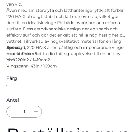
van vid.
Även med sin stora yta och lätthanterliga lyftkraft förblir
220 HA-X otroligt stabil och lättmanövrerad, vilket gör
den till en idealisk vinge för både nybörjare och erfarna
surfare. Dess aerodynamiska design ger en snabb och
effektiv surf och gör det enkelt att hålla hög hastighet på
vattnet. Tillverkad av högkvalitativt material för en lång
livslängd, 220 HA-X är en pålitlig och imponerande vinge
Specs:
som kommer att ta din foiling-upplevelse till en helt ny
Aspect Ratio: 8.4
nivå.
Yta: 220in2 / 1419cm2
Vingspann: 43in / 109cm
Färg
Antal