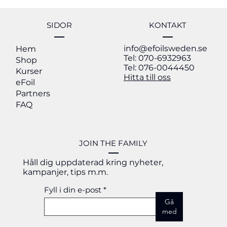
10% OFF
Nyhet
Nyhet
Nyhet
20% OFF
Nyhet
SIDOR
KONTAKT
info@efoilsweden.se
Hem
Tel: 070-6932963
Shop
Tel: 076-0044450
Kurser
Hitta till oss
eFoil
Partners
FAQ
JOIN THE FAMILY
Håll dig uppdaterad kring nyheter,
kampanjer, tips m.m.
Fyll i din e-post
Gå
med
120 Vario - Front Wing
150 Vario - Front Wing
180 Vario - Front Wing
4'6 Wing foil-bräda - 55L
5'4 LIFTX eFoil
ION Collision Vest Core Front Zip
4'7 LIFTX Florence
Laird 5'2 LIFT5 eFoil
Wing Foil Bundle - 55L
Wing Bundle - Glide
LIFTX Battery
Full Range Battery | Gen5
LIFT5 F 5'4 eFoil
eFoil Sweden Cap
Mikrofiberhandduk 50x100