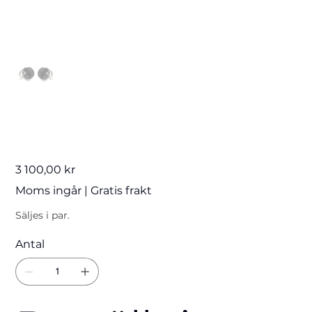
Carbon Latches
Pris
3 100,00 kr
Moms ingår
|
Gratis frakt
Säljes i par.
Antal