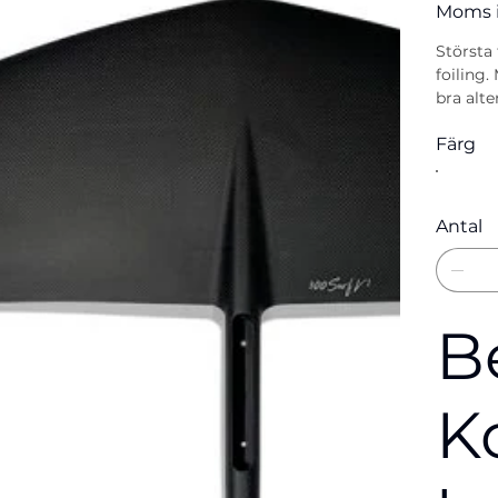
Moms 
Största 
foiling.
bra alte
Färg
Antal
B
K