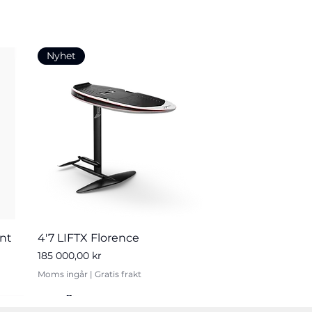
Nyhet
Snabbvisning
ont
4'7 LIFTX Florence
Pris
185 000,00 kr
Moms ingår
|
Gratis frakt