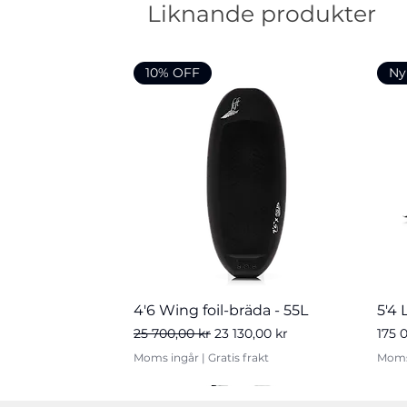
Liknande produkter
10% OFF
Ny
Snabbvisning
4'6 Wing foil-bräda - 55L
5'4 
Ordinarie pris
Reapris
Pris
25 700,00 kr
23 130,00 kr
175 
Moms ingår
|
Gratis frakt
Moms
Nyhet
20
Ny