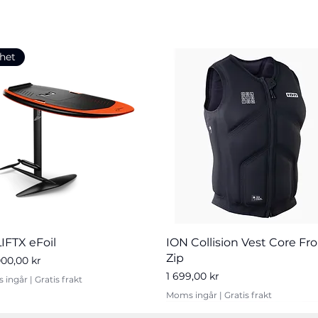
het
Snabbvisning
Snabbvisning
LIFTX eFoil
ION Collision Vest Core Fr
Zip
000,00 kr
Pris
1 699,00 kr
 ingår
|
Gratis frakt
Moms ingår
|
Gratis frakt
% OFF
het