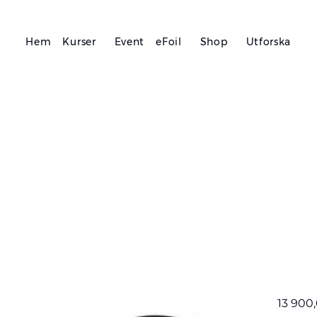
Hem
Kurser
Event
eFoil
Shop
Utforska
F
- 
V
Pris
13 900