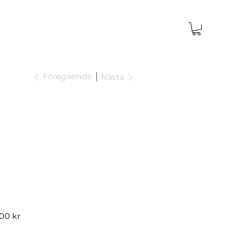
Föregående
Nästa
ront Wing
300 Surf
2
,00 kr