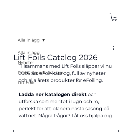
Alla inlägg
Alla inlägg
Lift Foils Catalog 2026
Nyheter
Tillsammans med Lift Foils släpper vi nu 
Produktguide och tips
2026 års eFoil-katalog, full av nyheter 
och alla årets produkter för eFoiling.
Lift Foils
Ladda ner katalogen direkt
 och 
utforska sortimentet i lugn och ro, 
perfekt för att planera nästa säsong på 
vattnet. Några frågor? Låt oss hjälpa dig.