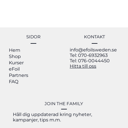
SIDOR
KONTAKT
info@efoilsweden.se
Hem
Tel: 070-6932963
Shop
Tel: 076-0044450
Kurser
Hitta till oss
eFoil
Partners
FAQ
JOIN THE FAMILY
Allt du behöver veta om eFoil: En komplet
Håll dig uppdaterad kring nyheter,
guide för nybörjare
kampanjer, tips m.m.