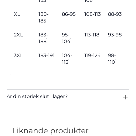
183
108
XL
180-
86-95
108-113
88-93
185
2XL
183-
95-
113-118
93-98
188
104
3XL
183-191
104-
119-124
98-
113
110
Är din storlek slut i lager?
Liknande produkter