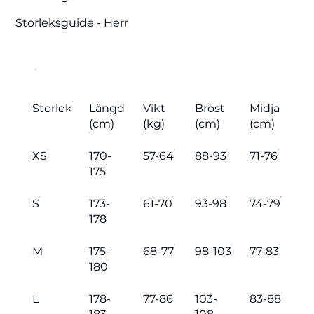
Storleksguide - Herr
Storlek
Längd
Vikt
Bröst
Midja
(cm)
(kg)
(cm)
(cm)
XS
170-
57-64
88-93
71-76
175
S
173-
61-70
93-98
74-79
178
M
175-
68-77
98-103
77-83
180
L
178-
77-86
103-
83-88