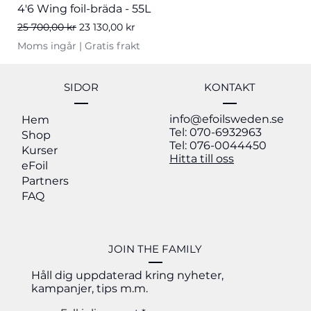
4'6 Wing foil-bräda - 55L
Ordinarie pris
Reapris
25 700,00 kr
23 130,00 kr
Moms ingår
|
Gratis frakt
Nyhet
Nyhet
Nyhet
20% OFF
Nyhet
SIDOR
KONTAKT
info@efoilsweden.se
Hem
Tel: 070-6932963
Shop
Tel: 076-0044450
Kurser
Hitta till oss
eFoil
Partners
FAQ
JOIN THE FAMILY
Håll dig uppdaterad kring nyheter,
kampanjer, tips m.m.