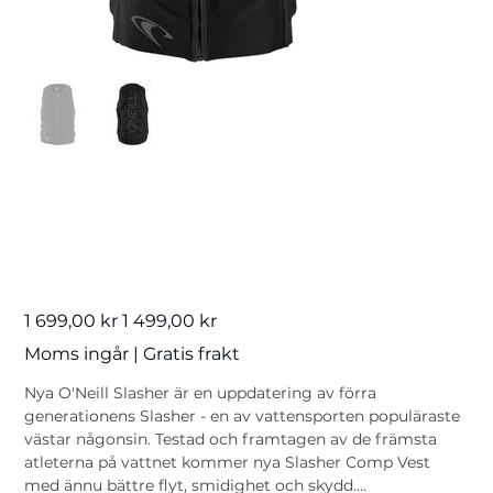
Oneill Slasher
Comp Vest Herr
Originalpris
Reapris
1 699,00 kr
1 499,00 kr
Moms ingår
|
Gratis frakt
Nya O'Neill Slasher är en uppdatering av förra
generationens Slasher - en av vattensporten populäraste
västar någonsin. Testad och framtagen av de främsta
atleterna på vattnet kommer nya Slasher Comp Vest
med ännu bättre flyt, smidighet och skydd.