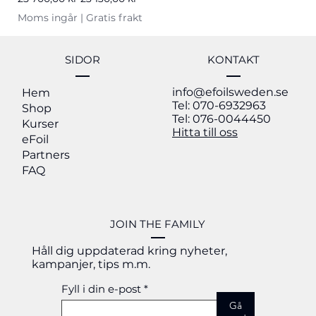
Moms ingår
|
Gratis frakt
Nyhet
Nyhet
Nyhet
20% OFF
Nyhet
SIDOR
KONTAKT
info@efoilsweden.se
Hem
Tel: 070-6932963
Shop
Tel: 076-0044450
Kurser
Hitta till oss
eFoil
Partners
FAQ
JOIN THE FAMILY
Håll dig uppdaterad kring nyheter,
kampanjer, tips m.m.
Fyll i din e-post
Gå