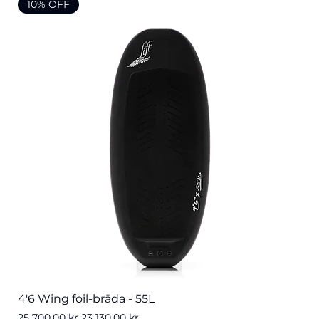
10% OFF
4'6 Wing foil-bräda - 55L
Ordinarie pris
Reapris
25 700,00 kr
23 130,00 kr