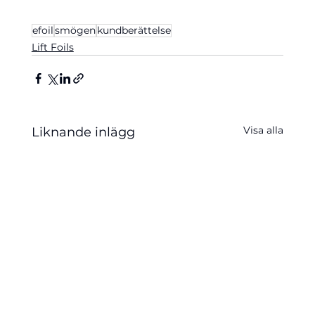
efoil
smögen
kundberättelse
Lift Foils
Visa alla
Liknande inlägg